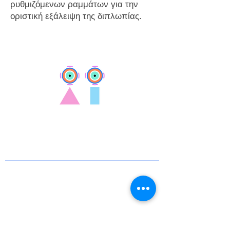
ρυθμιζόμενων ραμμάτων για την
οριστική εξάλειψη της διπλωπίας.
Ευάγγελος Δρίμτζιας
MD, PhD,
MRCOphth
Χειρουργός Παιδοφθαλμίατρος
Εξειδικευμένος στο Στραβισμό
Παίδων & Ενηλίκων,
Νευροφθαλμολογία
Διδάκτωρ Ιατρικής Πανεπιστημίου
Πατρών
Consultant Paediatric