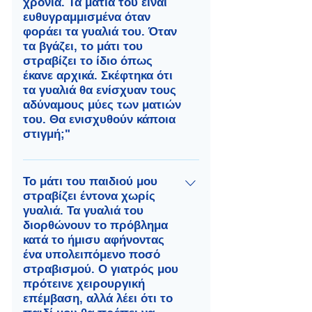
χρόνια. Τα μάτια του είναι
σας έχει υπερμετρωπία, τα
ευθυγραμμισμένα όταν
γυαλιά είναι η σωστή θεραπεία
φοράει τα γυαλιά του. Όταν
με την οποία πρέπει να
τα βγάζει, το μάτι του
ξεκινήσετε.
στραβίζει το ίδιο όπως
έκανε αρχικά. Σκέφτηκα ότι
τα γυαλιά θα ενίσχυαν τους
αδύναμους μύες των ματιών
του. Θα ενισχυθούν κάποια
στιγμή;"
Ο γιος σας έχει υπερμετρωπία.
Δεν υπάρχει τίποτα «αδύναμο»
Το μάτι του παιδιού μου
στραβίζει έντονα χωρίς
για τους μυς των ματιών του, και
γυαλιά. Τα γυαλιά του
κατά συνέπεια τίποτα που
διορθώνουν το πρόβλημα
αναμένεται να ενισχυθεί. Όσο
κατά το ήμισυ αφήνοντας
έχει υπερμετρωπία, θα πρέπει
ένα υπολειπόμενο ποσό
να επικεντρώνεται περισσότερο
στραβισμού. Ο γιατρός μου
από το κανονικό για να δει χωρίς
πρότεινε χειρουργική
γυαλιά. Αυτό προκαλεί
επέμβαση, αλλά λέει ότι το