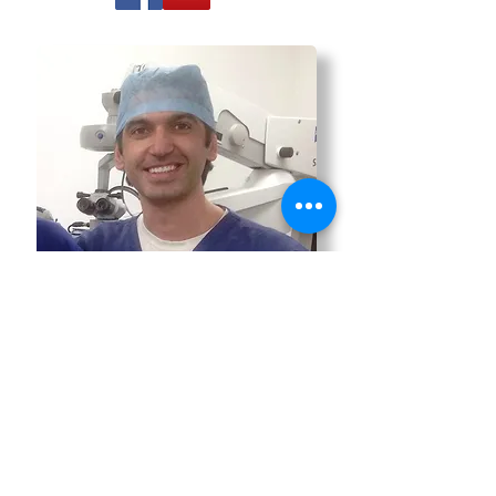
Ιατρεία
Χαριλάου Τρικούπη 39,
3ος όροφος