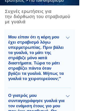
ερωτήσεις > Για τον στραβισμό
Συχνές ερωτήσεις για
την διόρθωση του στραβισμού
με γυαλιά
Μου είπαν ότι η κόρη μου
έχει στραβισμό λόγω
υπερμετρωπίας. Πριν βάλει
τα γυαλιά, το μάτι της
στράβιζε μόνο κατά
διαστήματα. Τώρα το μάτι
στραβίζει πάντα όταν
βγάζει τα γυαλιά. Μήπως τα
γυαλιά το χειροτερεύουν;"
Η κόρη σας έχει την
υποσυνείδητη επιλογή είτε να
Ο γιατρός μου
συνταγογράφησε γυαλιά για
βλέπει μια εικόνα θολή και να
τον ενάμιση έτους γιο μου
κρατάει το μάτι της ευθεία είτε να