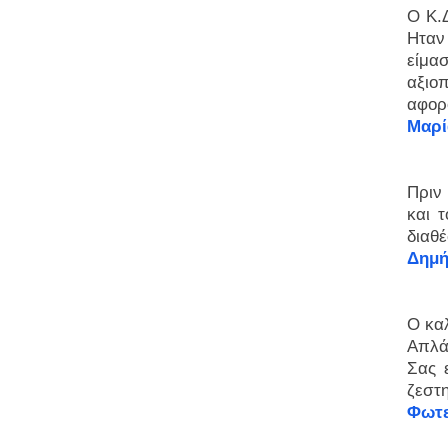
Ο Κ.
Ηταν
είμα
αξιο
αφορ
Μαρί
Πριν
και 
διαθέ
Δημή
Ο καλ
Απλά 
Σας 
ζεστη
Φωτε