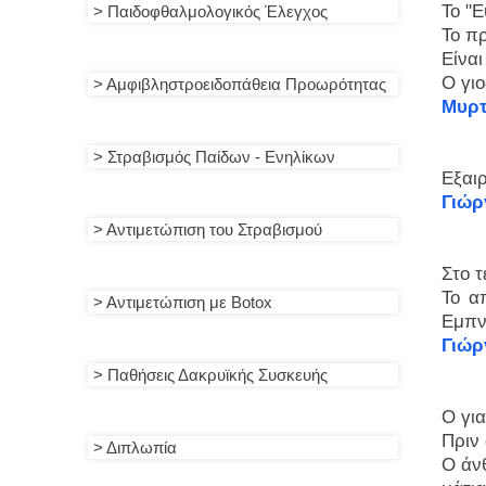
Το "Ε
> Παιδοφθαλμολογικός Έλεγχος
Το πρ
Είναι
Ο γιο
> Αμφιβληστροειδοπάθεια Προωρότητας
Μυρτ
> Στραβισμός Παίδων - Ενηλίκων
Εξαιρ
Γιώρ
> Αντιμετώπιση του Στραβισμού
Στο τ
Το α
> Αντιμετώπιση με Βotox
Εμπν
Γιώρ
> Παθήσεις Δακρυϊκής Συσκευής
Ο για
Πριν
> Διπλωπία
Ο άν