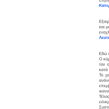
Ευχα
Κατε
Εξαι
και μ
ενοχ
Λευτ
Εδώ 
Ο κύρ
τον ο
κατά
Το χ
ανάν
επεμ
ικαν
Τέλο
ειλικ
Συστ