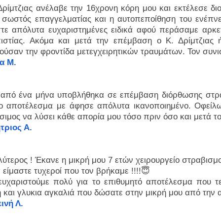
Δρίμτζιας ανέλαβε την 16χρονη κόρη μου και εκτέλεσε δι
 σωστός επαγγελματίας και η αυτοπεποίθηση του ενέπνε
στε απόλυτα ευχαριστημένες ειδικά αφού περάσαμε αρκετ
πιστίας. Ακόμα και μετά την επέμβαση ο Κ. Δρίμτζιας 
ούσαν την φροντίδα μετεγχειρητικών τραυμάτων. Τον συν
α Μ.
 από ένα μήνα υποβλήθηκα σε επέμβαση διόρθωσης στραβ
το αποτέλεσμα με άφησε απόλυτα ικανοποιημένο. Οφείλω
σιμος να λύσει κάθε απορία μου τόσο πριν όσο και μετά το
τριος Α.
ύτερος ! Έκανε η μικρή μου 7 ετών χειρουργείο στραβισμο
είμαστε τυχεροί που τον βρήκαμε !!!!😇
ευχαριστούμε πολύ για το επιθυμητό αποτέλεσμα που τελ
 και γλυκια αγκαλιά που δώσατε στην μικρή μου από την αρ
ινή Λ.