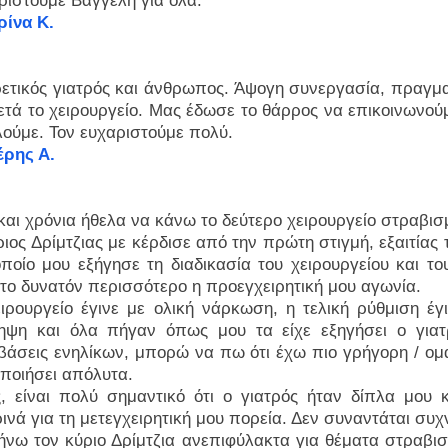
ριστούμε Βαγγέλη για όλα.
ρίνα Κ.
ρετικός γιατρός και άνθρωπος. Άψογη συνεργασία, πραγμα
ετά το χειρουργείο. Μας έδωσε το θάρρος να επικοινωνούμε
λούμε. Τον ευχαριστούμε πολύ.
έρης Α.
και χρόνια ήθελα να κάνω το δεύτερο χειρουργείο στραβισ
ιος Δρίμτζιας με κέρδισε από την πρώτη στιγμή, εξαιτίας
ποίο μου εξήγησε τη διαδικασία του χειρουργείου και του
 το δυνατόν περισσότερο η προεγχειρητική μου αγωνία.
ειρουργείο έγινε με ολική νάρκωση, η τελική ρύθμιση έ
ηψη και όλα πήγαν όπως μου τα είχε εξηγήσει ο γιατ
βάσεις ενηλίκων, μπορώ να πω ότι έχω πιο γρήγορη / ομ
οποιήσει απόλυτα.
ς, είναι πολύ σημαντικό ότι ο γιατρός ήταν δίπλα μου κ
ρινά για τη μετεγχειρητική μου πορεία. Δεν συναντάται συ
ήνω τον κύριο Δρίμτζια ανεπιφύλακτα για θέματα στραβισ