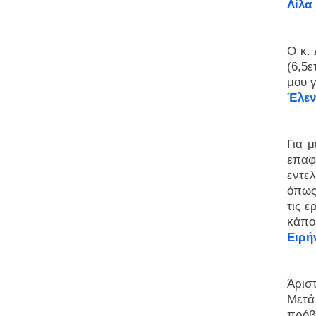
Λίλα 
Ο κ. 
(6,5
μου γ
Έλεν
Για 
επαφ
εντε
όπως 
τις ε
κάπο
Ειρή
Άριστ
Μετά
πρόβ