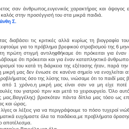
ρετος σαν άνθρωπος,ευγενικός χαρακτήρας και άψογος ε
ύ καλός στην προσέγγισή του στα μικ
άνθη Σ.
τας διαβάσει τις κριτικές αλλά κυρίως τη βιογραφία το
κεφτούμε για το πρόβλημα βρεφικού στραβισμού της 6 μην
τη πρώτη στιγμή αντιληφθήκαμε ότι πρόκειται για έναν
άβουμε ότι πρόκειται και για έναν καταπληκτικό άνθρωπο
ιρισμοί του κατά τη διάρκεια της εξέτασης ήταν, παρά την 
η μικρή μας δεν ένιωσε σε κανένα σημείο να ενοχλείται 
ροβλήματος όσο της λύσης του, νιώσαμε ότι το παιδί μας 
 από 1 χρόνο,η μικρή μας είναι σαν να μη είχε ποτέ 
υλές του γιατρού πριν και μετά το χειρουργείο. Όλο αυτό 
ς μας,Βαγγέλης) βρισκόταν πάντα δίπλα μας τόσο ως επ
ας και ώρας.
 λίγες οι λέξεις για να περιγράψουμε το πόσο τυχεροί νιώ
ματικά ευχόμαστε όλα τα παιδάκια,με προβλήματα όρασης/
ιο αποτέλεσμα.