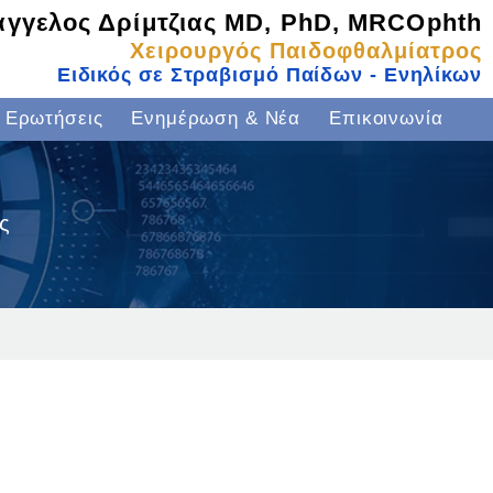
γγελος Δρίμτζιας MD, PhD, MRCOphth
Χειρουργός Παιδοφθαλμίατρος
Ειδικός σε Στραβισμό Παίδων - Ενηλίκων
 Ερωτήσεις
Ενημέρωση & Νέα
Επικοινωνία
ς