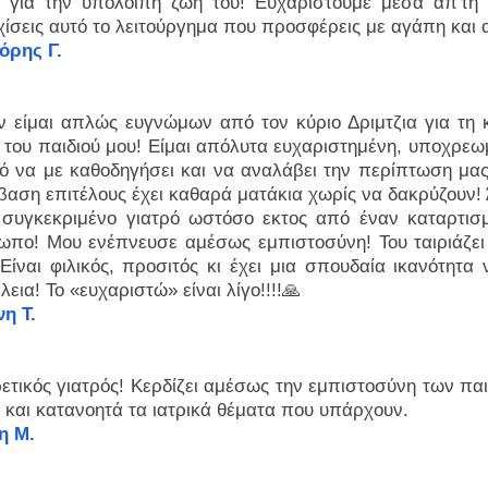
α για την υπόλοιπη ζωή του! Ευχαριστούμε μέσα απ'τη 
χίσεις αυτό το λειτούργημα που προσφέρεις με αγάπη και
όρης Γ.
ν είμαι απλώς ευγνώμων από τον κύριο Δριμτζια για τη 
α του παιδιού μου! Είμαι απόλυτα ευχαριστημένη, υποχρε
ρό να με καθοδηγήσει και να αναλάβει την περίπτωση μας
βαση επιτέλους έχει καθαρά ματάκια χωρίς να δακρύζουν! 
 συγκεκριμένο γιατρό ωστόσο εκτος από έναν καταρτισμ
ωπο! Μου ενέπνευσε αμέσως εμπιστοσύνη! Του ταιριάζει 
 Είναι φιλικός, προσιτός κι έχει μια σπουδαία ικανότητα
εια! Το «ευχαριστώ» είναι λίγο!!!!🙏
νη Τ.
ετικός γιατρός! Κερδίζει αμέσως την εμπιστοσύνη των παιδ
 και κατανοητά τα ιατρικά θέματα που υπάρχουν.
η Μ.