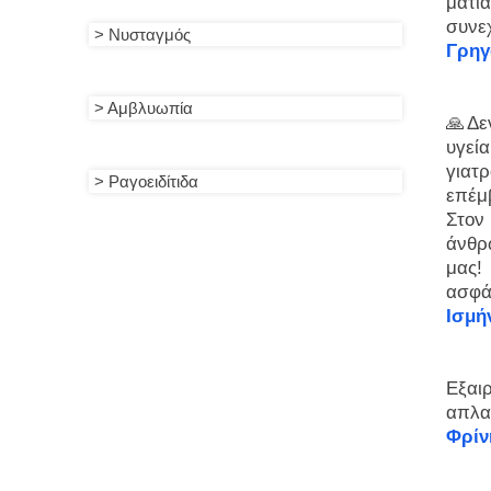
μάτι
συνε
> Νυσταγμός
Γρηγ
> Αμβλυωπία
🙏Δε
υγεί
γιατ
> Ραγοειδίτιδα
επέμ
Στον
άνθρ
μας!
ασφάλ
Ισμή
Εξαιρ
απλα
Φρίν