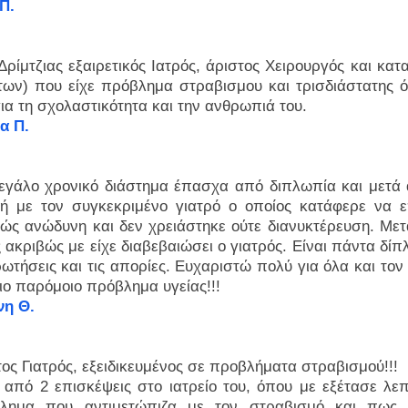
Π.
Δρίμτζιας εξαιρετικός Ιατρός, άριστος Χειρουργός και κα
ετων) που είχε πρόβλημα στραβισμου και τρισδιάστατης 
ια τη σχολαστικότητα και την ανθρωπιά του.
α Π.
μεγάλο χρονικό διάστημα έπασχα από διπλωπία και μετά 
ή με τον συγκεκριμένο γιατρό ο οποίος κατάφερε να 
λώς ανώδυνη και δεν χρειάστηκε ούτε διανυκτέρευση. Μ
ακριβώς με είχε διαβεβαιώσει ο γιατρός. Είναι πάντα δίπ
ρωτήσεις και τις απορίες. Ευχαριστώ πολύ για όλα και το
ιο παρόμοιο πρόβλημα υγείας!!!
νη Θ.
ος Γιατρός, εξειδικευμένος σε προβλήματα στραβισμού!!!
 από 2 επισκέψεις στο ιατρείο του, όπου με εξέτασε λε
λημα που αντιμετώπιζα με τον στραβισμό και πως