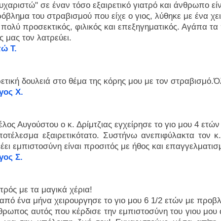
υχαριστώ" σε έναν τόσο εξαιρετικό γιατρό και άνθρωπο εί
όβλημα του στραβισμού που είχε ο γιος, λύθηκε με ένα χε
 πολύ προσεκτικός, φιλικός και επεξηγηματικός. Αγάπα τα 
ς μας τον λατρεύει.
ώ Τ.
ετική δουλειά στο θέμα της κόρης μου με τον στραβισμό.Ό
γος Χ.
έλος Αυγούστου ο κ. Δρίμτζιας εγχείρησε το γιο μου 4 ετώ
ποτέλεσμα εξαιρετικότατο. Συστήνω ανεπιφύλακτα τον κ
έει εμπιστοσύνη είναι προσιτός με ήθος και επαγγελματισ
γος Σ.
τρός με τα μαγικά χέρια!
 από ένα μήνα χειρουργησε το γιο μου 6 1/2 ετών με προβ
θρωπος αυτός που κέρδισε την εμπιστοσύνη του γιου μου 