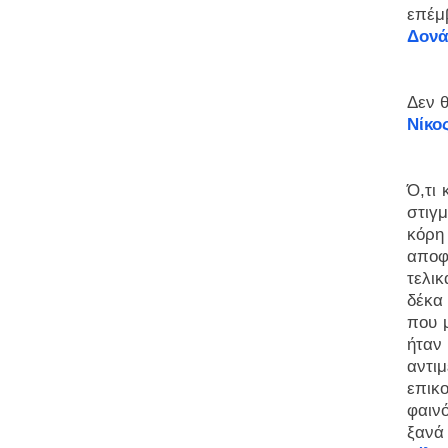
επέμβ
Δονά
Δεν 
Νίκος
Ό,τι 
στιγ
κόρη
αποφ
τελι
δέκα
που 
ήταν
αντι
επικ
φαιν
ξανά 