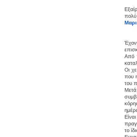
Εξαί
πολ
Μαρι
Έχον
επισ
Από 
καταλ
Οι χε
που 
του π
Μετά
συμβο
κόρη
ημέρ
Είναι
πραγ
το ίδ