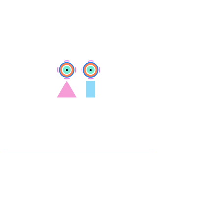
Ευάγγελος Δρίμτζιας
MD, PhD,
MRCOphth
Χειρουργός Παιδοφθαλμίατρος
Εξειδικευμένος στο Στραβισμό
Παίδων & Ενηλίκων,
Νευροφθαλμολογία
Διδάκτωρ Ιατρικής Πανεπιστημίου
Πατρών
Consultant Paediatric