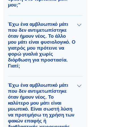
μου;"
Υπάρχουν αναφορές ενηλίκων με
αμβλυωπία που τραυμάτισαν το
Έχω ένα αμβλυωπικό μάτι
που δεν αντιμετωπίστηκε
καλό τους μάτι και παρουσίασαν
όταν ήμουν νέος. Το άλλο
βελτίωση της όρασης στο
μου μάτι είναι φυσιολογικό. Ο
τεμπέλικο. Αυτό όμως δεν
γιατρός μου πρότεινε να
συμβαίνει πάντα. Αυτός είναι ένας
φορώ γυαλιά χωρίς
από τους κύριους λόγους που η
διόρθωση για προστασία.
διάγνωση και η θεραπεία της
Γιατί;
αμβλυωπίας πρέπει να γίνεται
Είναι εξαιρετικά δυσάρεστο
όσο το δυνατόν πιο νωρίς στη
γεγονός όταν κάποιος με
διάρκεια της ζωής.
Έχω ένα αμβλυωπικό μάτι
που δεν αντιμετωπίστηκε
αμβλυωπία τραυματίζει το καλό
όταν ήμουν νέος. Το
του μάτι. Τα γυαλιά προστατεύουν
καλύτερο μου μάτι είναι
τα μάτια από τραυματισμούς. Οι
μυωπικό. Είναι σωστή λύση
περισσότεροι τραυματισμοί
να προτιμήσω τη χρήση των
ματιών εμφανίζονται ως τυχαία
φακών επαφής ή
ατυχήματα στο σπίτι.
διαθλαστικής χειρουργικής