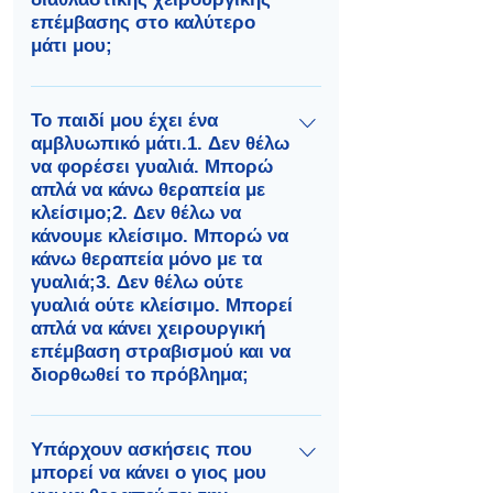
επέμβασης στο καλύτερο
μάτι μου;
Υπάρχουν επιτακτικοί λόγοι για να
παραμείνετε με γυαλιά και να μην
Το παιδί μου έχει ένα
αμβλυωπικό μάτι.1. Δεν θέλω
φορέσετε φακούς επαφής ή να
να φορέσει γυαλιά. Μπορώ
έχετε διαθλαστική χειρουργική
απλά να κάνω θεραπεία με
επέμβαση. Όπως αναφέρθηκε
κλείσιμο;2. Δεν θέλω να
παραπάνω, τα γυαλιά παρέχουν
κάνουμε κλείσιμο. Μπορώ να
προστασία στα μάτια σας.
κάνω θεραπεία μόνο με τα
Εξάλλου υπάρχουν κίνδυνοι για
γυαλιά;3. Δεν θέλω ούτε
την όραση του καλού ματιού από
γυαλιά ούτε κλείσιμο. Μπορεί
απλά να κάνει χειρουργική
τη χρήση φακών επαφής ή τη
επέμβαση στραβισμού και να
διενέργεια διαθλαστικής
διορθωθεί το πρόβλημα;
χειρουργικής επέμβασης.
Τα γυαλιά, το κλείσιμο και η
χειρουργική επέμβαση
Υπάρχουν ασκήσεις που
μπορεί να κάνει ο γιος μου
στραβισμού αντιμετωπίζουν