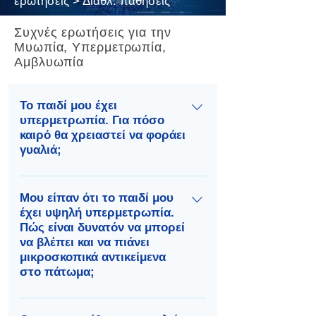
ερωτήσεις > Διαθλ. παθήσεις
Συχνές ερωτήσεις για την
Μυωπία, Υπερμετρωπία,
Αμβλυωπία
Το παιδί μου έχει
υπερμετρωπία. Για πόσο
καιρό θα χρειαστεί να φοράει
γυαλιά;
Σε γενικές γραμμές η ακριβής
πρόβλεψη είναι δύσκολη. Ο μέσος
Μου είπαν ότι το παιδί μου
έχει υψηλή υπερμετρωπία.
όρος παιδιών ηλικίας κάτω των 5
Πώς είναι δυνατόν να μπορεί
ετών έχουν μεταξύ 1 και 2
να βλέπει και να πιάνει
βαθμούς υπερμετρωπίας. Κατά
μικροσκοπικά αντικείμενα
μέσο όρο, τα παιδιά παραμένουν
στο πάτωμα;
υπερμετρωπικά μέχρι την ηλικία
των 7 ετών, έκτοτε η
Ένα παιδί με υψηλή
υπερμετρωπία σταδιακά